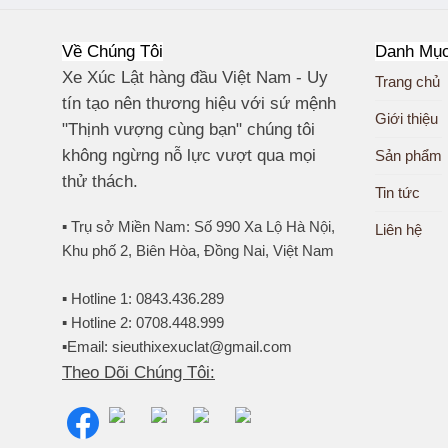
Về Chúng Tôi
Danh Mụ
Xe Xúc Lật hàng đầu Việt Nam - Uy
Trang chủ
tín tạo nên thương hiệu với sứ mệnh
Giới thiệu
"Thịnh vượng cùng bạn" chúng tôi
không ngừng nỗ lực vượt qua mọi
Sản phẩm
thử thách.
Tin tức
▪️ Trụ sở Miền Nam: Số 990 Xa Lộ Hà Nội,
Liên hệ
Khu phố 2, Biên Hòa, Đồng Nai, Việt Nam
▪️ Hotline 1: 0843.436.289
▪️ Hotline 2: 0708.448.999
▪️Email: sieuthixexuclat@gmail.com
Theo Dõi Chúng Tôi: