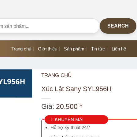
SEARCH
Trang chủ
Giới thiệu
Sản phẩm
Tin tức
Liên hệ
TRANG CHỦ
Xúc Lật Sany SYL956H
Giá:
20.500
$
KHUYẾN MÃI
Hỗ trợ kỹ thuật 24/7