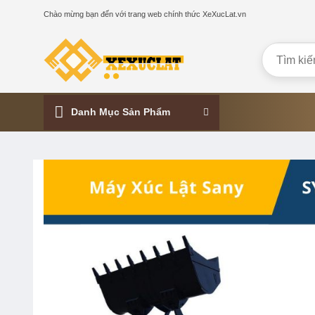
Skip
Chào mừng bạn đến với trang web chính thức XeXucLat.vn
to
content
Danh Mục Sản Phẩm