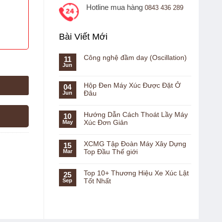
Hotline mua hàng
0843 436 289
Bài Viết Mới
Công nghệ đầm day (Oscillation)
11
Jun
Hộp Đen Máy Xúc Được Đặt Ở
04
Đâu
Jun
Hướng Dẫn Cách Thoát Lầy Máy
10
Xúc Đơn Giản
May
XCMG Tập Đoàn Máy Xây Dựng
15
Top Đầu Thế giới
Mar
Top 10+ Thương Hiệu Xe Xúc Lật
25
Tốt Nhất
Sep