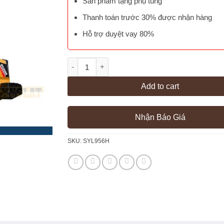
Sản phẩm tặng phụ tùng
Thanh toán trước 30% được nhận hàng
Hỗ trợ duyệt vay 80%
Xúc Lật Sany SYL956H quantity
Add to cart
Nhận Báo Giá
SKU:
SYL956H