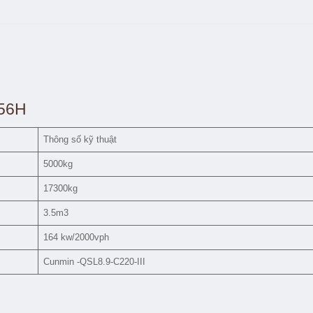
956H
Thông số kỹ thuật
5000kg
17300kg
3.5m3
164 kw/2000vph
Cunmin -QSL8.9-C220-III